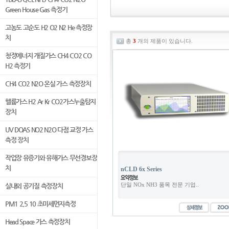
Green House Gas 측정기
고농도 고순도 H2 O2 N2 He 측정장
치
총
3
개의 제품이 있습니다.
청정에너지 개질가스 CH4 CO2 CO
H2 측정기
CH4 CO2 N2O 온실 가스 측정장치
헬륨가스 H2 Ar Kr CO2가스누출탐지
장치
UV DOAS NO2 N2O 다점 교정 가스
측정 장치
작업장 유증기와 유해가스 무선경보장
치
nCLD 6x Series
단일 NOx NH3 품목 전문 기업..
실내외 공기질 측정장치
PM1 2.5 10 초미세먼지측정
Head Space 가스 측정장치