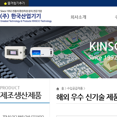
즐겨찾기추가
회사소개
KINS
Since 1
PRODUCT
홈 > 수입공급제품 >
제조생산제품
해외 우수 신기술 제
TDLAS QCL NH3 CH4 CO2 N2O