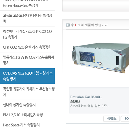
Green House Gas 측정기
고농도 고순도 H2 O2 N2 He 측정장
치
총
1
개의 제품이 있습니다.
청정에너지 개질가스 CH4 CO2 CO
H2 측정기
CH4 CO2 N2O 온실 가스 측정장치
헬륨가스 H2 Ar Kr CO2가스누출탐지
장치
UV DOAS NO2 N2O 다점 교정 가스
측정 장치
작업장 유증기와 유해가스 무선경보장
치
Emission Gas Monit..
실내외 공기질 측정장치
Airwell Plus 측정 성분 ( 주..
PM1 2.5 10 초미세먼지측정
Head Space 가스 측정장치