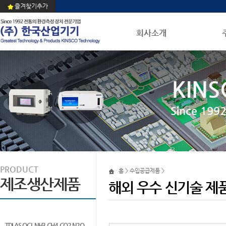
즐겨찾기추가
회사소개
KINS
Since 1
PRODUCT
홈 > 수입공급제품 >
제조생산제품
해외 우수 신기술 제
TDLAS QCL NH3 CH4 CO2 N2O