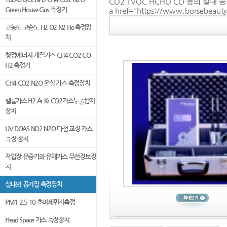
CO2 TVOC HCHO CO 등의 실내 
Green House Gas 측정기
a href="https://www.borsebeauty.i
고농도 고순도 H2 O2 N2 He 측정장
치
청정에너지 개질가스 CH4 CO2 CO
H2 측정기
CH4 CO2 N2O 온실 가스 측정장치
헬륨가스 H2 Ar Kr CO2가스누출탐지
장치
UV DOAS NO2 N2O 다점 교정 가스
측정 장치
작업장 유증기와 유해가스 무선경보장
치
실내외 공기질 측정장치
PM1 2.5 10 초미세먼지측정
Head Space 가스 측정장치