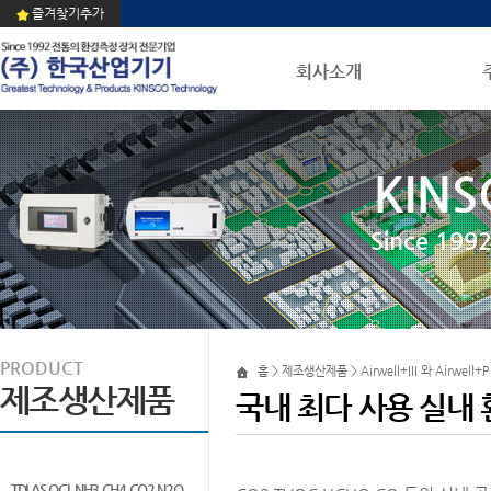
즐겨찾기추가
회사소개
KINS
Since 1
PRODUCT
홈 > 제조생산제품 > Airwell+III 와 Airwell+P
제조생산제품
국내 최다 사용 실내
TDLAS QCL NH3 CH4 CO2 N2O